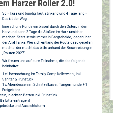
m Harzer Roller 2.0!
So – kurz und bündig, laut, stinkend und 4 Tage lang –
Das ist der Weg…
Eine schöne Runde ein bisserl durch den Osten, in den
Harz und dann 2 Tage die Staßen im Harz unsicher
machen. Start ist wie immer in Bargteheide, gegenüber
der Aral Tanke. Wer sich entlang der Route dazu gesellen
möchte, der macht das bitte anhand der Beschreibung in
„Routen 2027“.
Wir freuen uns auf eure Teilnahme, die das folgende
beinhaltet:
1 x Übernachtung im Family Camp Kellerwiehl, inkl.
Sanitär & Frühstück
1 x Abendessen im Schnitzelkaiser, Tangermünde + 1
Freigetränk
n, in echten Betten inkl. Frühstück
öße bitte eintragen)
ängebrücke und Aussichtsturm